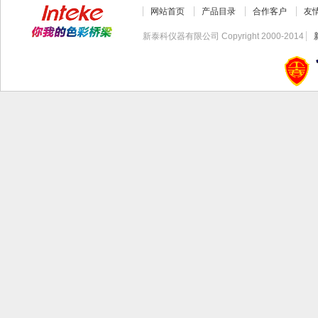
网站首页
产品目录
合作客户
友
YG200S系列自动精密支数秤
新泰科仪器有限公司 Copyright 2000-2014
英式SDC标准灰卡|变色灰卡|褪
色灰卡
PANTONE塑胶不透明色选色手
册(1005色)
欧标RAL 劳尔 E3实色 金属 实
效 国际标准色卡 油漆涂料
CAC(12)标准看样台（双光源
款）标准光源对色灯箱
TT340超声波测厚仪（智能铸
件型）
三丰双柱数显高度尺
英式CAC120对色灯箱专用光
源 TL83