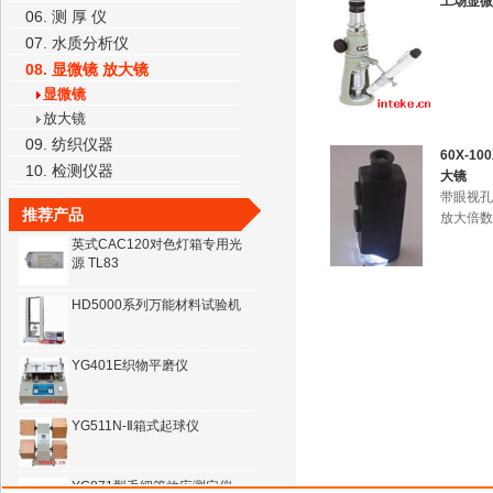
工场显微
06. 测 厚 仪
07. 水质分析仪
CAC(12)标准看样台（双光源
08. 显微镜 放大镜
款）标准光源对色灯箱
显微镜
TT340超声波测厚仪（智能铸
放大镜
件型）
09. 纺织仪器
60X-1
10. 检测仪器
大镜
三丰双柱数显高度尺
带眼视孔
推荐产品
放大倍数：
英式CAC120对色灯箱专用光
源 TL83
HD5000系列万能材料试验机
YG401E织物平磨仪
YG511N-Ⅱ箱式起球仪
YG871型毛细管效应测定仪