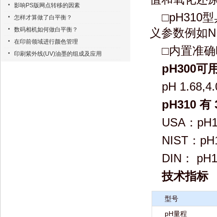
影响PS版网点转移的因素
□pH31
怎样才算做了白平衡？
数码相机如何做白平衡？
义参数例如N
在印前领域进行颜色管理
□内置准
印刷紫外线(UV)油墨的组成及应用
pH300可
pH 1.68,4
pH310 
USA：pH1.6
NIST：pH1.
DIN： pH1.
技术指标
型号
pH量程