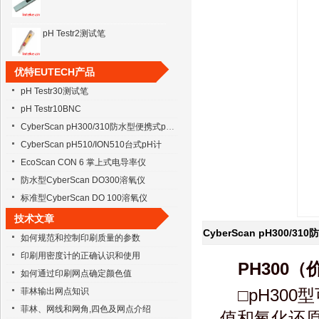
pH Testr2测试笔
pH Testr30测试笔
优特EUTECH产品
pH Testr30测试笔
pH Testr10BNC
pH Testr10BNC
CyberScan pH300/310防水型便携式pH计
CyberScan pH510/ION510台式pH计
CyberScan pH510/ION510台式
pH计
EcoScan CON 6 掌上式电导率仪
防水型CyberScan DO300溶氧仪
TM-03笔形电导率仪
标准型CyberScan DO 100溶氧仪
技术文章
TM-03笔形TDS仪
CyberScan pH300/3
如何规范和控制印刷质量的参数
印刷用密度计的正确认识和使用
PH300（
如何通过印刷网点确定颜色值
□pH30
菲林输出网点知识
菲林、网线和网角,四色及网点介绍
值和氧化还