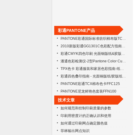
彩通PANTONE产品
PANTONE彩通国际标准纺织棉布版TCX色票新增页FHIC410
2010新版彩通GG1301C色彩配方指南中文加强版
彩通CMYK四色印刷 光面铜版纸&胶版纸套装 GP4001
潘通色彩检测仪-2型Pantone Color Cue -2
TPX色卡 彩通服装和家居色彩指南-纸版 FGP100
彩通四色叠印指南 - 光面铜版纸/胶版纸(二本装) GPS204
PANTONE彩通TCX棉布色卡FFC125
PANTONE尼龙鲜艳色套装FFN100
技术文章
如何规范和控制印刷质量的参数
印刷用密度计的正确认识和使用
如何通过印刷网点确定颜色值
菲林输出网点知识