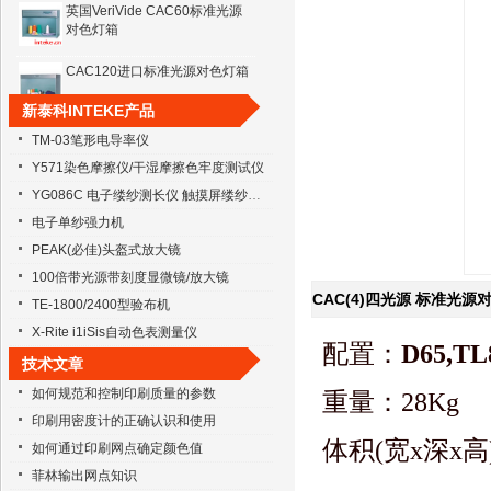
英国VeriVide CAC60标准光源
对色灯箱
CAC120进口标准光源对色灯箱
新泰科INTEKE产品
TM-03笔形电导率仪
Y571染色摩擦仪/干湿摩擦色牢度测试仪
YG086C 电子缕纱测长仪 触摸屏缕纱测长仪 086测长仪
电子单纱强力机
PEAK(必佳)头盔式放大镜
100倍带光源带刻度显微镜/放大镜
CAC(4)四光源 标准光源
TE-1800/2400型验布机
X-Rite i1iSis自动色表测量仪
配置：
D65,TL
技术文章
如何规范和控制印刷质量的参数
重量：28Kg
印刷用密度计的正确认识和使用
体积(宽x深x高)：
如何通过印刷网点确定颜色值
菲林输出网点知识