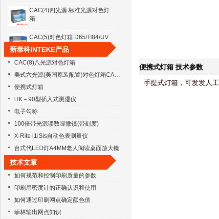
CAC(4)四光源 标准光源对色灯
箱
CAC(5)对色灯箱 D65/Tl84/UV
新泰科INTEKE产品
CAC(6)六光源 标准光源对色灯
CAC(8)八光源对色灯箱
便携式灯箱
技术参数
箱/比色箱
美式六光源(美国原装配置)对色灯箱CAC(M)
手提式灯箱，可发发人工
便携式灯箱
CAC(6B)大型对色灯箱
HK－90型插入式测湿仪
电子勾称
CAC(8)八光源对色灯箱
100倍带光源读数显微镜(带刻度)
X-Rite i1iSis自动色表测量仪
英国VeriVide CAC60标准光源
台式代LED灯A4MM老人阅读桌面放大镜
对色灯箱
技术文章
如何规范和控制印刷质量的参数
印刷用密度计的正确认识和使用
如何通过印刷网点确定颜色值
菲林输出网点知识