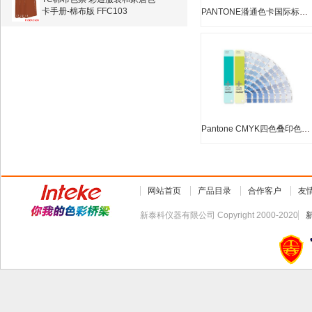
卡手册-棉布版 FFC103
PANTONE潘通色卡国际标准 彩通皮肤/肤色色卡指南 STG201
进口Schroder GSM 圆形取样器
Y311条粗条干均匀度机
HD009N电子单丝强力仪
Pantone CMYK四色叠印色卡 GP5101 CMYK Coated & Uncoated
HD5000系列万能材料试验机
Y902C汗渍色牢度烘箱
网站首页
产品目录
合作客户
友
新泰科仪器有限公司 Copyright 2000-2020
CAC(7B)特大型七光源标准光
源/对色箱
PANTONE 潘通国际标准色卡 服
装纺织家居棉布版TCX色卡
FHIC110
2012新版CU色卡,3册