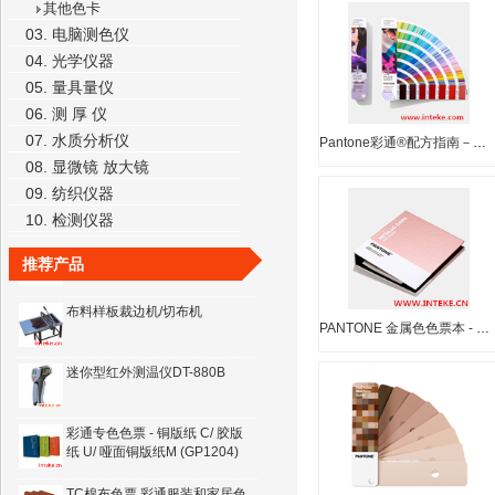
其他色卡
03. 电脑测色仪
04. 光学仪器
05. 量具量仪
06. 测 厚 仪
CAC(7B)特大型七光源标准光
07. 水质分析仪
源/对色箱
Pantone彩通®配方指南－光面铜版纸 & 胶版纸GP1601N
08. 显微镜 放大镜
PANTONE 潘通国际标准色卡 服
09. 纺织仪器
装纺织家居棉布版TCX色卡
10. 检测仪器
FHIC110
2012新版CU色卡,3册
推荐产品
装,GP1301XR
布料样板裁边机/切布机
PANTONE 金属色色票本 - 光面铜版纸GB1507A
迷你型红外测温仪DT-880B
彩通专色色票 - 铜版纸 C/ 胶版
纸 U/ 哑面铜版纸M (GP1204)
TC棉布色票 彩通服装和家居色